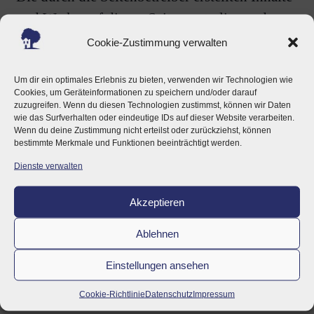
und Werke auf diesen Seiten unterliegen dem
deutschen Urheberrecht. Die Vervielfältigung,
Cookie-Zustimmung verwalten
Bearbeitung, Verbreitung und jede Art der
Um dir ein optimales Erlebnis zu bieten, verwenden wir Technologien wie
Verwertung außerhalb der Grenzen des
Cookies, um Geräteinformationen zu speichern und/oder darauf
Urheberrechtes bedürfen der schriftlichen
zuzugreifen. Wenn du diesen Technologien zustimmst, können wir Daten
wie das Surfverhalten oder eindeutige IDs auf dieser Website verarbeiten.
Zustimmung des jeweiligen Autors bzw.
Wenn du deine Zustimmung nicht erteilst oder zurückziehst, können
bestimmte Merkmale und Funktionen beeinträchtigt werden.
Erstellers. Downloads und Kopien dieser Seite
Dienste verwalten
sind nur für den privaten, nicht kommerziellen
Gebrauch gestattet. Soweit die Inhalte auf
Akzeptieren
dieser Seite nicht vom Betreiber erstellt
Ablehnen
wurden, werden die Urheberrechte Dritter
beachtet. Insbesondere werden Inhalte Dritter
Einstellungen ansehen
als solche gekennzeichnet. Sollten Sie
Cookie-Richtlinie
Datenschutz
Impressum
trotzdem auf eine Urheberrechtsverletzung